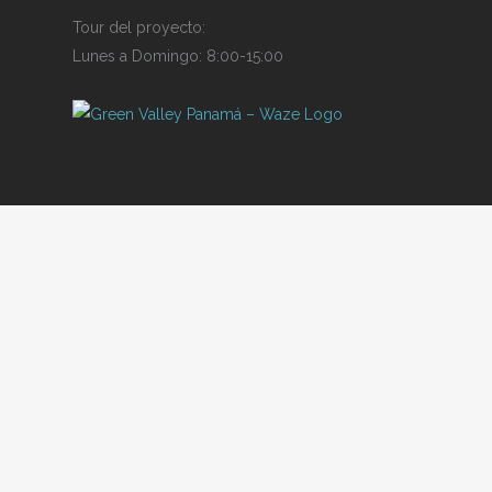
Tour del proyecto
:
Lunes a Domingo:
8
:
00-
1
5:0
0