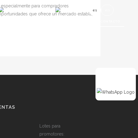
a, especialmente para compradores
ENCUÉNTRANOS EN WAZE
LLÁMANOS YA
es
en
 oportunidades que ofrece un mercado estable,
ANISMO
PROMOTORES
PROYECTOS
BLOG
CONTACTO
ENTAS
Lotes para
promotores: