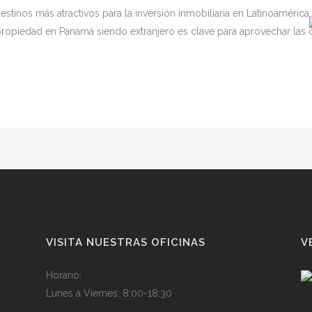
tinos más atractivos para la inversión inmobiliaria en Latinoaméric
ropiedad en Panamá siendo extranjero es clave para aprovechar las
INICIO
UBICACIÓN
URB
VISITA NUESTRAS OFICINAS
V
Horario
:
Lunes a Viernes:
8
:
00-
1
8:3
0