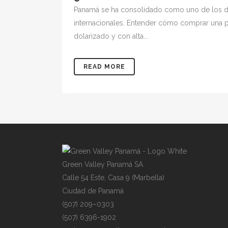
Panamá se ha consolidado como uno de los des
internacionales. Entender cómo comprar una p
dolarizado y con alta...
READ MORE
Gre
e
n
V
alley
P
an
a
má
SA
Cal
l
e
54
E
s
te,
C
asa
9
(
Mar
b
ell
a
)
Ciu
d
ad
de
P
ana
m
á
(50
7
)
209
–
030
3
(50
7
)
639
6
-19
0
2