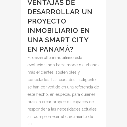
VENTAJAS DE
DESARROLLAR UN
PROYECTO
INMOBILIARIO EN
UNA SMART CITY
EN PANAMÁ?
El desarrollo inmobiliario está
evolucionando hacia modelos urbanos
más eficientes, sostenibles y
conectados. Las ciudades inteligentes
se han convertido en una referencia de
este hecho, en especial para quienes
buscan crear proyectos capaces de
responder a las necesidades actuales
sin comprometer el crecimiento de
las...