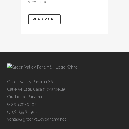
y con alta...
READ MORE
Gre
e
n
V
alley
P
an
a
má
SA
Cal
l
e
54
E
s
te,
C
asa
9
(
Mar
b
ell
a
)
Ciu
d
ad
de
P
ana
m
á
(50
7
)
209
–
030
3
(50
7
)
639
6
-19
0
2
ven
t
as@
g
ree
n
val
l
eyp
a
nam
a
.ne
t