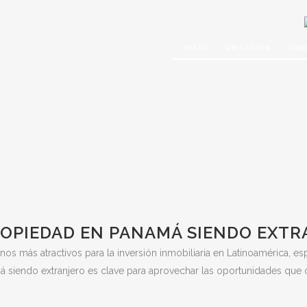
INICIO
UBICACIÓN
URB
OPIEDAD EN PANAMÁ SIENDO EXTR
s más atractivos para la inversión inmobiliaria en Latinoamérica, e
iendo extranjero es clave para aprovechar las oportunidades que o