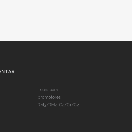
ENTAS
Lotes para
promotores:
RM3/RM2-C2/C1/C2