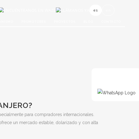
ENCUÉNTRANOS EN WAZE
LLÁMANOS YA
es
en
ANISMO
PROMOTORES
PROYECTOS
BLOG
CONTACTO
ANJERO?
specialmente para compradores internacionales.
frece un mercado estable, dolarizado y con alta