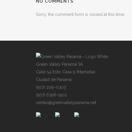
NO COMMENTS
Sorry, the comment form is closed at this time.
Gre
e
n
V
alley
P
an
a
má
SA
Cal
l
e
54
E
s
te,
C
asa
9
(
Mar
b
ell
a
)
Ciu
d
ad
de
P
ana
m
á
(50
7
)
209
–
030
3
(50
7
)
639
6
-19
0
2
ven
t
as@
g
ree
n
val
l
eyp
a
nam
a
.ne
t