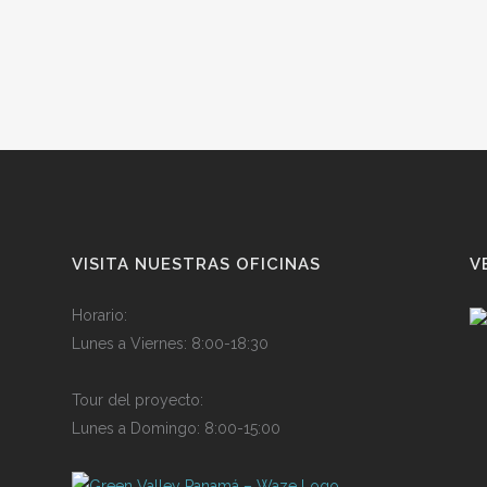
VISITA NUESTRAS OFICINAS
V
Horario
:
Lunes a Viernes:
8
:
00-
1
8:3
0
Tour del proyecto
:
Lunes a Domingo:
8
:
00-
1
5:0
0